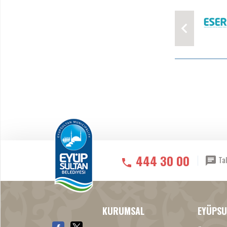
444 30 00
Tal
KURUMSAL
EYÜPSU