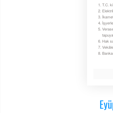
T.C. ki
Elektr
İkamet
İşyerle
Verase
tapuya
Hak sah
Vekâle
Banka 
Eyü