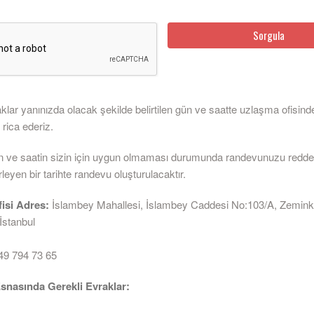
klar yanınızda olacak şekilde belirtilen gün ve saatte uzlaşma ofisind
rica ederiz.
gün ve saatin sizin için uygun olmaması durumunda randevunuzu reddede
erleyen bir tarihte randevu oluşturulacaktır.
isi Adres:
İslambey Mahallesi, İslambey Caddesi No:103/A, Zemink
İstanbul
9 794 73 65
nasında Gerekli Evraklar: