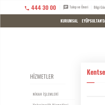
444 30 00
Talep ve Öneri
Bilgi Güv
KURUMSAL
EYÜPSULTAN'D
Kentse
HİZMETLER
NİKAH İŞLEMLERİ
Veterinerlik Hizmetleri