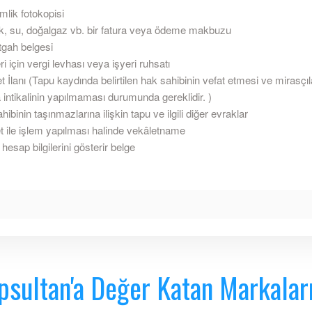
mlik fotokopisi
ik, su, doğalgaz vb. bir fatura veya ödeme makbuzu
gah belgesi
ri için vergi levhası veya işyeri ruhsatı
t İlanı (Tapu kaydında belirtilen hak sahibinin vefat etmesi ve mirasçıl
 intikalinin yapılmaması durumunda gereklidir. )
ibinin taşınmazlarına ilişkin tapu ve ilgili diğer evraklar
t ile işlem yapılması halinde vekâletname
hesap bilgilerini gösterir belge
psultan'a Değer Katan Markalar