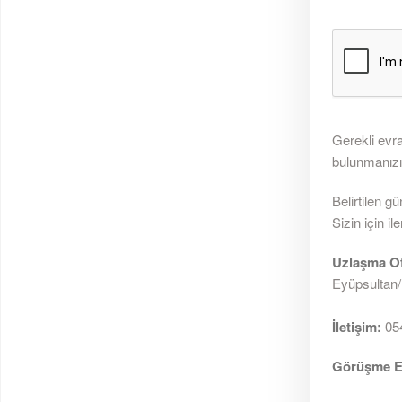
Gerekli evra
bulunmanızı 
Belirtilen 
Sizin için il
Uzlaşma Of
Eyüpsultan/
İletişim:
054
Görüşme Es