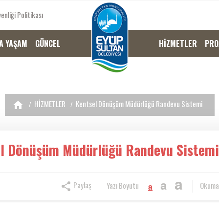
enliği Politikası
A YAŞAM
GÜNCEL
HİZMETLER
PRO
HİZMETLER
Kentsel Dönüşüm Müdürlüğü Randevu Sistemi
l Dönüşüm Müdürlüğü Randevu Sistemi
a
a
Paylaş
Yazı Boyutu
Okuma
a