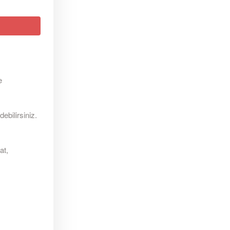
e
bilirsiniz.
at,