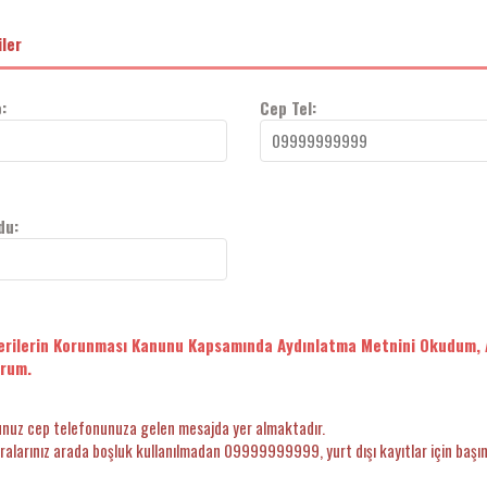
iler
:
Cep Tel:
du:
Verilerin Korunması Kanunu Kapsamında Aydınlatma Metnini Okudum, 
orum.
nuz cep telefonunuza gelen mesajda yer almaktadır.
alarınız arada boşluk kullanılmadan 09999999999, yurt dışı kayıtlar için başına