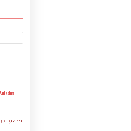
Anladım,
 +... şeklinde