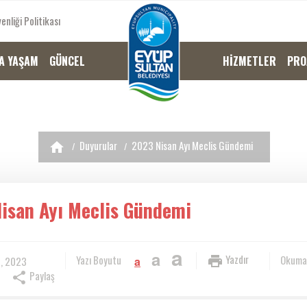
enliği Politikası
A YAŞAM
GÜNCEL
HİZMETLER
PRO
Duyurular
2023 Nisan Ayı Meclis Gündemi
isan Ayı Meclis Gündemi
a
a
Yazdır
Yazı Boyutu
Okuma
, 2023
a
Paylaş