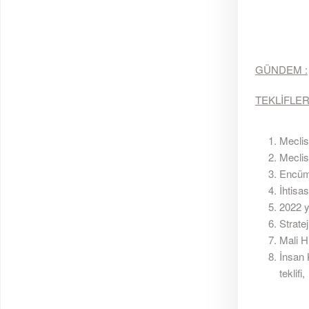
GÜNDEM :
TEKLİFLER
Meclis
Meclis
Encüm
İhtisa
2022 y
Stratej
Mali Hi
İnsan 
teklifi,