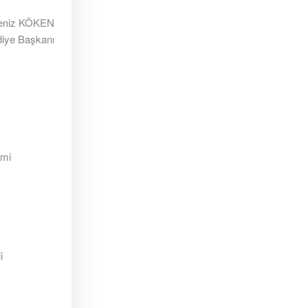
eniz KÖKEN
diye Başkanı
imi
i