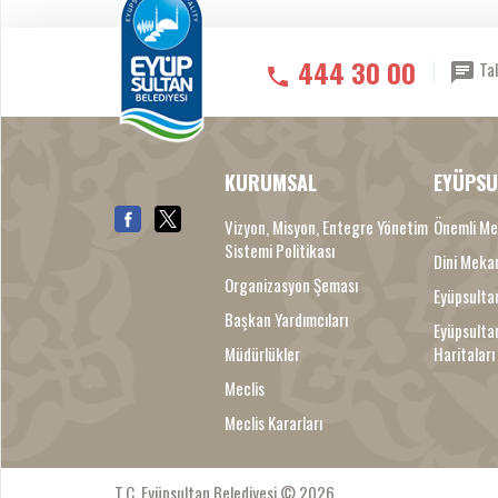
444 30 00
Tal
KURUMSAL
EYÜPSU
Vizyon, Misyon, Entegre Yönetim
Önemli Me
Sistemi Politikası
Dini Meka
Organizasyon Şeması
Eyüpsultan
Başkan Yardımcıları
Eyüpsulta
Müdürlükler
Haritaları
Meclis
Meclis Kararları
T.C. Eyüpsultan Belediyesi © 2026