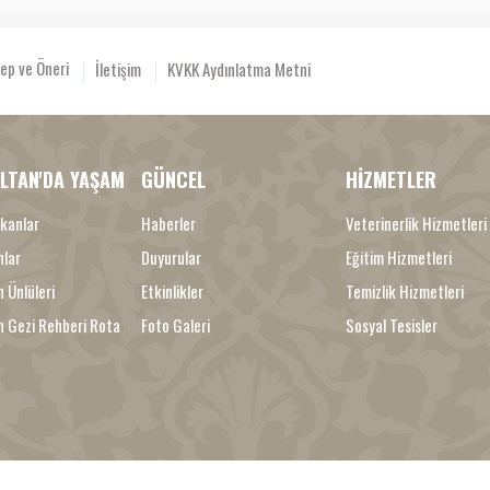
ep ve Öneri
İletişim
KVKK Aydınlatma Metni
LTAN'DA YAŞAM
GÜNCEL
HİZMETLER
kanlar
Haberler
Veterinerlik Hizmetleri
nlar
Duyurular
Eğitim Hizmetleri
 Ünlüleri
Etkinlikler
Temizlik Hizmetleri
n Gezi Rehberi Rota
Foto Galeri
Sosyal Tesisler