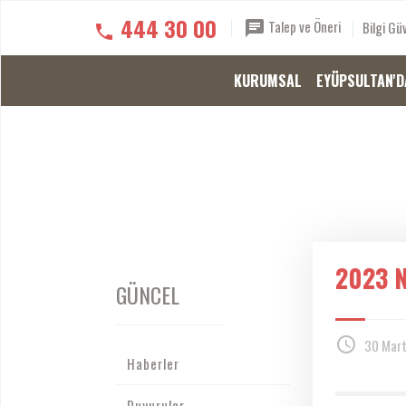
444 30 00
Talep ve Öneri
Bilgi Güv
KURUMSAL
EYÜPSULTAN'D
2023 N
GÜNCEL
30 Mart
Haberler
Duyurular