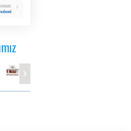
ONRAKI:
ündemi
ımız