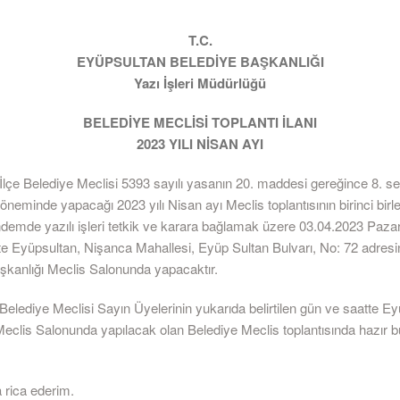
T.C.
EYÜPSULTAN BELEDİYE BAŞKANLIĞI
Yazı İşleri Müdürlüğü
BELEDİYE MECLİSİ TOPLANTI İLANI
2023 YILI NİSAN AYI
İlçe Belediye Meclisi 5393 sayılı yasanın 20. maddesi gereğince 8. 
döneminde yapacağı 2023 yılı Nisan ayı Meclis toplantısının birinci birle
demde yazılı işleri tetkik ve karara bağlamak üzere 03.04.2023 Paza
’te Eyüpsultan, Nişanca Mahallesi, Eyüp Sultan Bulvarı, No: 72 adres
şkanlığı Meclis Salonunda yapacaktır.
elediye Meclisi Sayın Üyelerinin yukarıda belirtilen gün ve saatte E
Meclis Salonunda yapılacak olan Belediye Meclis toplantısında hazır b
 rica ederim.