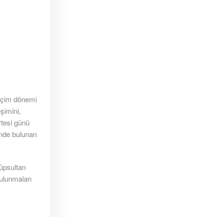
seçim dönemi
şimini,
rtesi günü
inde bulunan
yüpsultan
ulunmaları