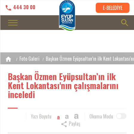
444 30 00
E-BELEDİYE
Foto Galeri
Başkan Özmen Eyüpsultan’ın ilk Kent Lokantası'nı
Başkan Özmen Eyüpsultan’ın ilk
Kent Lokantası'nın çalışmalarını
inceledi
a
a
Yazı Boyutu
Okuma Modu
a
Paylaş