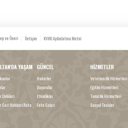
ep ve Öneri
İletişim
KVKK Aydınlatma Metni
LTAN'DA YAŞAM
GÜNCEL
HİZMETLER
kanlar
Haberler
Veterinerlik Hizmetleri
nlar
Duyurular
Eğitim Hizmetleri
 Ünlüleri
Etkinlikler
Temizlik Hizmetleri
n Gezi Rehberi Rota
Foto Galeri
Sosyal Tesisler