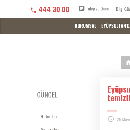
444 30 00
Talep ve Öneri
Bilgi Güv
KURUMSAL
EYÜPSULTAN'D
Eyüpsu
GÜNCEL
temizl
Haberler
25 Mayı
Duyurular