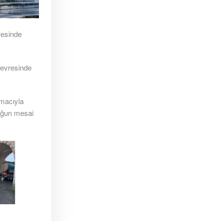
resinde
çevresinde
amacıyla
yoğun mesai