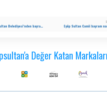
S
Eyüpsultan Belediyesi’nden bayram öncesi gönüllere dokunan hizmet
psultan'a Değer Katan Markalar