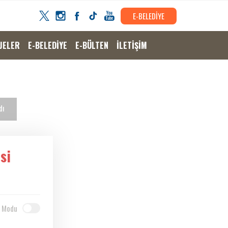
E-BELEDİYE
JELER
E-BELEDİYE
E-BÜLTEN
İLETİŞİM
dı
si
 Modu