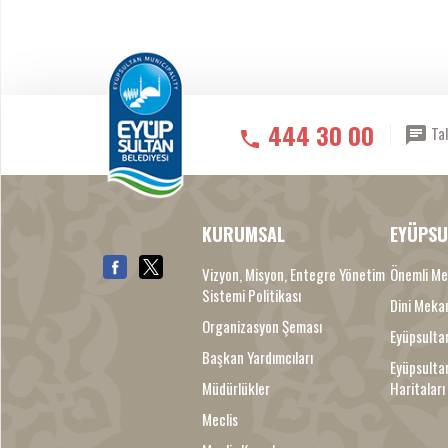
444 30 00
Tal
KURUMSAL
EYÜPSU
Vizyon, Misyon, Entegre Yönetim
Önemli Me
Sistemi Politikası
Dini Meka
Organizasyon Şeması
Eyüpsultan
Başkan Yardımcıları
Eyüpsulta
Müdürlükler
Haritaları
Meclis