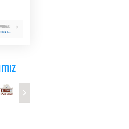
ONRAKI:
Eyüp Sultan Camii bayram namazında doldu taştı
ımız