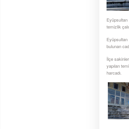
Eyüpsultan 
temizlik çal
Eyüpsultan 
bulunan cad
İlçe sakinle
yapılan tem
harcadı.