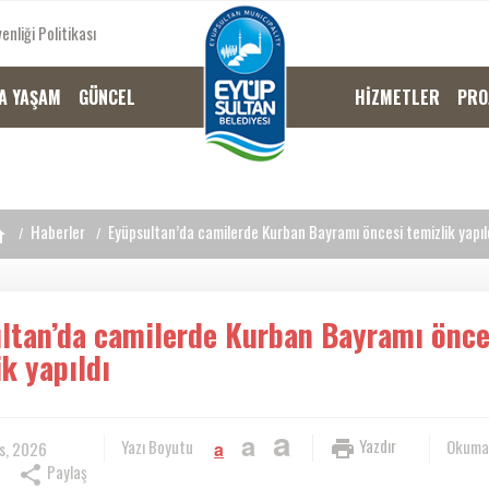
enliği Politikası
A YAŞAM
GÜNCEL
HİZMETLER
PRO
Haberler
Eyüpsultan’da camilerde Kurban Bayramı öncesi temizlik yapıl
ltan’da camilerde Kurban Bayramı önce
ik yapıldı
a
a
Yazdır
Yazı Boyutu
Okuma
s, 2026
a
Paylaş