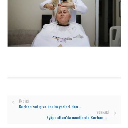
ÖNCEKI:
Kurban satış ve kesim yerleri denetleniyor
SONRAKI:
Eyüpsultan’da camilerde Kurban Bayramı öncesi temizlik yapıldı