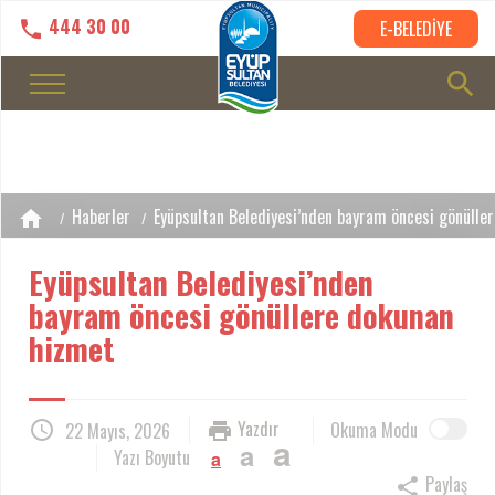
444 30 00
E-BELEDİYE
Haberler
Eyüpsultan Belediyesi’nden bayram öncesi gönülle
Eyüpsultan Belediyesi’nden
bayram öncesi gönüllere dokunan
hizmet
Yazdır
Okuma Modu
22 Mayıs, 2026
a
a
Yazı Boyutu
a
Paylaş