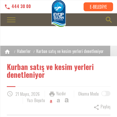
444 30 00
E-BELEDİYE
Haberler
Kurban satış ve kesim yerleri denetleniyor
Kurban satış ve kesim yerleri
denetleniyor
Yazdır
Okuma Modu
21 Mayıs, 2026
a
a
Yazı Boyutu
a
Paylaş