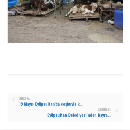
ÖNCEKI:
19 Mayıs Eyüpsultan’da coşkuyla kutlandı
SONRAKI:
Eyüpsultan Belediyesi’nden bayram öncesi gönüllere dokunan hizmet