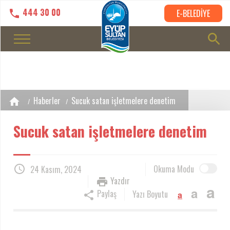
444 30 00
E-BELEDİYE
Haberler
Sucuk satan işletmelere denetim
Sucuk satan işletmelere denetim
Okuma Modu
24 Kasım, 2024
Yazdır
a
a
Paylaş
Yazı Boyutu
a