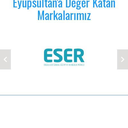
Eyüpsultan'a Değer Katan
Markalarımız