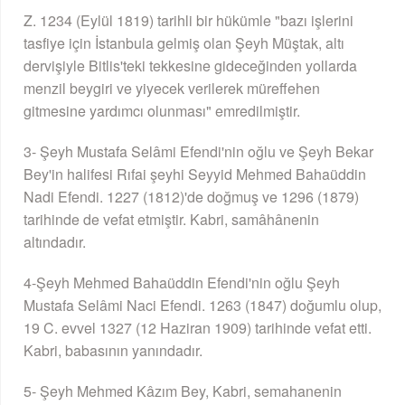
Z. 1234 (Eylül 1819) tarihli bir hükümle "bazı işlerini
tasfiye için İstanbula gelmiş olan Şeyh Müştak, altı
dervişiyle Bitlis'teki tekkesine gideceğinden yollarda
menzil beygiri ve yiyecek verilerek müreffehen
gitmesine yardımcı olunması" emredilmiştir.
3- Şeyh Mustafa Selâmi Efendi'nin oğlu ve Şeyh Bekar
Bey'in halifesi Rıfai şeyhi Seyyid Mehmed Bahaüddin
Nadi Efendi. 1227 (1812)'de doğmuş ve 1296 (1879)
tarihinde de vefat etmiştir. Kabri, samâhânenin
altındadır.
4-Şeyh Mehmed Bahaüddin Efendi'nin oğlu Şeyh
Mustafa Selâmi Naci Efendi. 1263 (1847) doğumlu olup,
19 C. evvel 1327 (12 Haziran 1909) tarihinde vefat etti.
Kabri, babasının yanındadır.
5- Şeyh Mehmed Kâzım Bey, Kabri, semahanenin