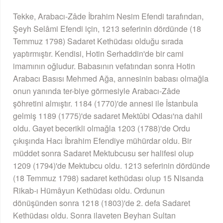
Tekke, Arabacı-Zâde İbrahim Nesim Efendi tarafından,
Şeyh Selâmi Efendi için, 1213 seferinin dördünde (18
Temmuz 1798) Sadaret Kethüdası olduğu sırada
yaptırmıştır. Kendisi, Hotin Serhaddin'de bir cami
imamının oğludur. Babasının vefatından sonra Hotin
Arabacı Basısı Mehmed Ağa, annesinin babası olmağla
onun yanında ter-biye görmesiyle Arabacı-Zâde
şöhretini almıştır. 1184 (1770)'de annesi ile İstanbula
gelmiş 1189 (1775)'de sadaret Mektûbi Odası'na dahil
oldu. Gayet becerikli olmağla 1203 (1788)'de Ordu
çıkışında Hacı İbrahim Efendiye mühürdar oldu. Bir
müddet sonra Sadaret Mektubcusu ser halifesi olup
1209 (1794)'de Mektubcu oldu. 1213 seferinin dördünde
(18 Temmuz 1798) sadaret kethüdası olup 15 Nisanda
Rikab-ı Hümâyun Kethüdası oldu. Ordunun
dönüşünden sonra 1218 (1803)'de 2. defa Sadaret
Kethüdası oldu. Sonra ilaveten Beyhan Sultan