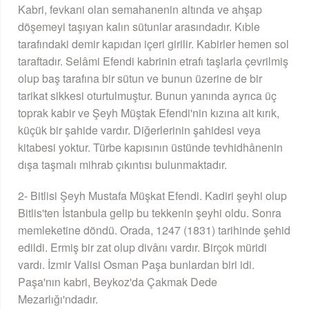
Kabri, fevkani olan semahanenin altında ve ahşap
döşemeyi taşıyan kalın sütunlar arasındadır. Kıble
tarafındaki demir kapıdan içeri girilir. Kabirler hemen sol
taraftadır. Selâmi Efendi kabrinin etrafı taşlarla çevrilmiş
olup baş tarafına bir sütun ve bunun üzerine de bir
tarikat sikkesi oturtulmuştur. Bunun yanında ayrıca üç
toprak kabir ve Şeyh Müştak Efendi'nin kızına ait kırık,
küçük bir şahide vardır. Diğerlerinin şahidesi veya
kitabesi yoktur. Türbe kapısının üstünde tevhidhânenin
dışa taşmalı mihrab çıkıntısı bulunmaktadır.
2- Bitlisi Şeyh Mustafa Müşkat Efendi. Kadiri şeyhi olup
Bitlis'ten İstanbula gelip bu tekkenin şeyhi oldu. Sonra
memleketine döndü. Orada, 1247 (1831) tarihinde şehid
edildi. Ermiş bir zat olup divânı vardır. Birçok müridi
vardı. İzmir Valisi Osman Paşa bunlardan biri idi.
Paşa'nın kabri, Beykoz'da Çakmak Dede
Mezarlığı'ndadır.