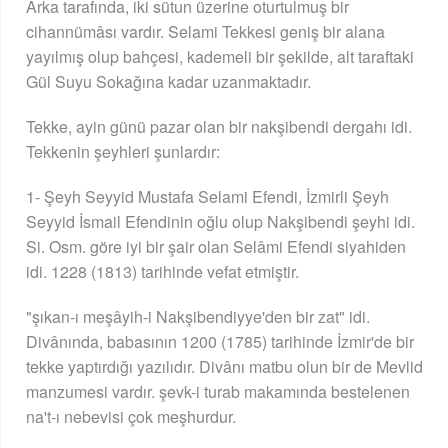
Arka tarafında, iki sütun üzerine oturtulmuş bir
cihannümâsı vardır. Selami Tekkesi geniş bir alana
yayılmış olup bahçesi, kademeli bir şekilde, alt taraftaki
Gül Suyu Sokağına kadar uzanmaktadır.
Tekke, ayin günü pazar olan bir nakşibendi dergahı idi.
Tekkenin şeyhleri şunlardır:
1- Şeyh Seyyid Mustafa Selami Efendi, İzmirli Şeyh
Seyyid İsmail Efendinin oğlu olup Nakşibendi şeyhi idi.
Si. Osm. göre iyi bir şair olan Selâmi Efendi siyahiden
idi. 1228 (1813) tarihinde vefat etmiştir.
"şıkan-ı meşâyih-i Nakşibendiyye'den bir zat" idi.
Divânında, babasının 1200 (1785) tarihinde İzmir'de bir
tekke yaptırdığı yazılıdır. Divânı matbu olun bir de Mevlid
manzumesi vardır. şevk-i turab makamında bestelenen
na't-ı nebevisi çok meşhurdur.