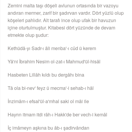
Zemini malta taşı döşeli avlunun ortasında bir vazoyu
andıran mermer, zarif bir şadırvan vardır. Dört yüzlü olup
köşeleri pahlıdır. Alt tarafı ince olup ufak bir havuzun
içine oturtulmuştur. Kitabesi dört yüzünde de devam
etmekte olup şudur:
Kethüdâ-yı Sadr-ı âli menba'-ı cûd ü kerem
Yâ'ni İbrahim Nesim ol-zat-ı Mahmud'ül-hisâl
Hasbeten Lillâh kıldı bu dergâhı bina
Tâ ola bi-nev' feyz ü mecma'-i sehab-ı hâl
İnzimâm-ı efsal'ül-a'mhal saki ol mâi ile
Hayrın itmam itdi râh-ı Hakk'de ber vech-i kemâl
İç imâmeyn aşkına bu âb-ı şadirvândan