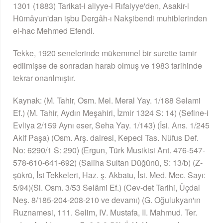
1301 (1883) Tarikat-i aliyye-i Rıfaiyye'den, Asakir-i
Hümâyun'dan işbu Dergâh-ı Nakşibendi muhiblerinden
el-hac Mehmed Efendi.
Tekke, 1920 senelerinde mükemmel bir surette tamir
edilmişse de sonradan harab olmuş ve 1983 tarihinde
tekrar onarılmıştır.
Kaynak: (M. Tahir, Osm. Mel. Meral Yay. 1/188 Selami
Ef.) (M. Tahir, Aydın Meşahiri, İzmir 1324 S: 14) (Sefine-i
Evliya 2/159 Aynı eser, Seha Yay. 1/143) (İsi. Ans. 1/245
Akif Paşa) (Osm. Arş. dairesi, Kepeci Tas. Nüfus Def.
No: 6290/1 S: 290) (Ergun, Türk Musikisi Ant. 476-547-
578-610-641-692) (Saliha Sultan Düğünü, S: 13/b) (Z-
şükrü, İst Tekkeleri, Haz. ş. Akbatu, İsi. Med. Mec. Sayı:
5/94)(Si. Osm. 3/53 Selâmi Ef.) (Cev-det Tarihi, Üçdal
Neş. 8/185-204-208-210 ve devamı) (G. Oğulukyan'ın
Ruznamesi, 111. Selim, IV. Mustafa, II. Mahmud. Ter.