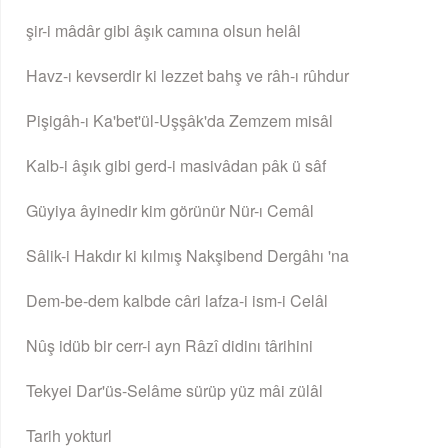
şir-i mâdâr gibi âşık camına olsun helâl
Havz-ı kevserdir ki lezzet bahş ve râh-ı rûhdur
Pişigâh-ı Ka'bet'ül-Uşşâk'da Zemzem misâl
Kalb-i âşık gibi gerd-i masivâdan pâk ü sâf
Güyiya âyinedir kim görünür Nür-ı Cemâl
Sâlik-i Hakdır ki kılmış Nakşibend Dergâhı 'na
Dem-be-dem kalbde câri lafza-i ism-i Celâl
Nûş idüb bir cerr-i ayn Râzî didinı târihini
Tekyei Dar'üs-Selâme sürüp yüz mâi zülâl
Tarih yokturl