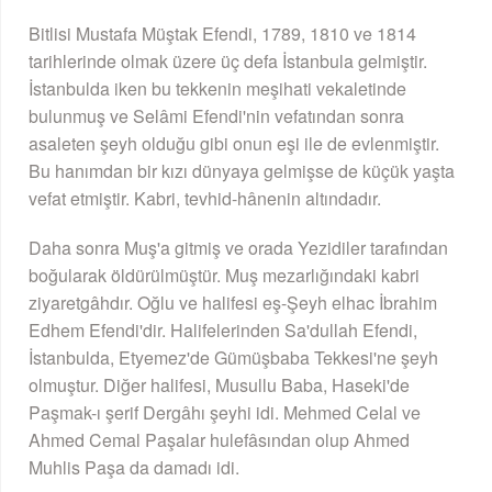
Bitlisi Mustafa Müştak Efendi, 1789, 1810 ve 1814
tarihlerinde olmak üzere üç defa İstanbula gelmiştir.
İstanbulda iken bu tekkenin meşihati vekaletinde
bulunmuş ve Selâmi Efendi'nin vefatından sonra
asaleten şeyh olduğu gibi onun eşi ile de evlenmiştir.
Bu hanımdan bir kızı dünyaya gelmişse de küçük yaşta
vefat etmiştir. Kabri, tevhid-hânenin altındadır.
Daha sonra Muş'a gitmiş ve orada Yezidiler tarafından
boğularak öldürülmüştür. Muş mezarlığındaki kabri
ziyaretgâhdır. Oğlu ve halifesi eş-Şeyh elhac İbrahim
Edhem Efendi'dir. Halifelerinden Sa'dullah Efendi,
İstanbulda, Etyemez'de Gümüşbaba Tekkesi'ne şeyh
olmuştur. Diğer halifesi, Musullu Baba, Haseki'de
Paşmak-ı şerif Dergâhı şeyhi idi. Mehmed Celal ve
Ahmed Cemal Paşalar hulefâsından olup Ahmed
Muhlis Paşa da damadı idi.