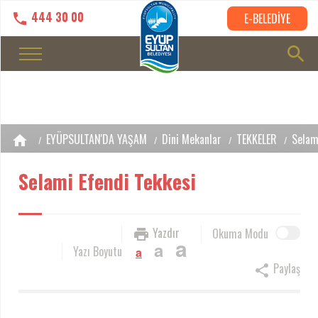
444 30 00
E-BELEDİYE
EYÜPSULTAN'DA YAŞAM
Dini Mekanlar
TEKKELER
Selam
Selami Efendi Tekkesi
Yazdır
Okuma Modu
a
a
Yazı Boyutu
a
Paylaş