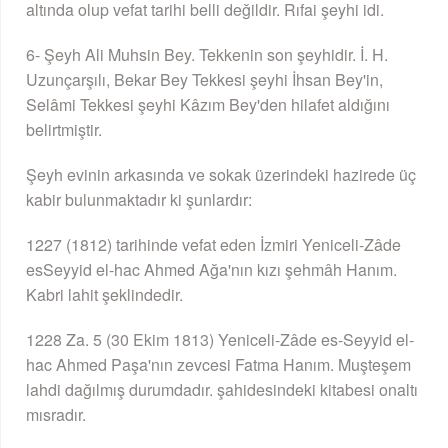
altında olup vefat tarihi belli değildir. Rıfai şeyhi idi.
6- Şeyh Ali Muhsin Bey. Tekkenin son şeyhidir. İ. H.
Uzunçarşılı, Bekar Bey Tekkesi şeyhi İhsan Bey'in,
Selâmi Tekkesi şeyhi Kâzım Bey'den hilafet aldığını
belirtmiştir.
Şeyh evinin arkasında ve sokak üzerindeki hazirede üç
kabir bulunmaktadır ki şunlardır:
1227 (1812) tarihinde vefat eden İzmiri Yeniceli-Zâde
esSeyyid el-hac Ahmed Ağa'nın kızı şehmâh Hanım.
Kabri lahit şeklindedir.
1228 Za. 5 (30 Ekim 1813) Yeniceli-Zâde es-Seyyid el-
hac Ahmed Paşa'nın zevcesi Fatma Hanım. Muşteşem
lahdi dağılmış durumdadır. şahidesindeki kitabesi onaltı
mısradır.