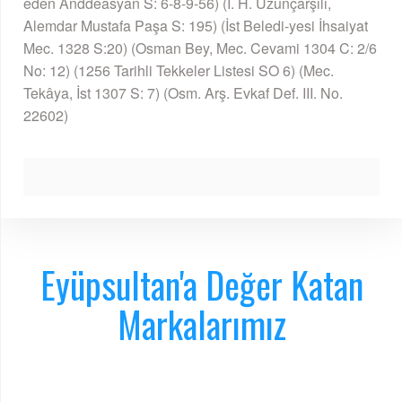
eden Anddeasyan S: 6-8-9-56) (İ. H. Uzunçarşılı,
Alemdar Mustafa Paşa S: 195) (İst Beledi-yesi İhsaiyat
Mec. 1328 S:20) (Osman Bey, Mec. Cevami 1304 C: 2/6
No: 12) (1256 Tarihli Tekkeler Listesi SO 6) (Mec.
Tekâya, İst 1307 S: 7) (Osm. Arş. Evkaf Def. III. No.
22602)
Eyüpsultan'a Değer Katan
Markalarımız