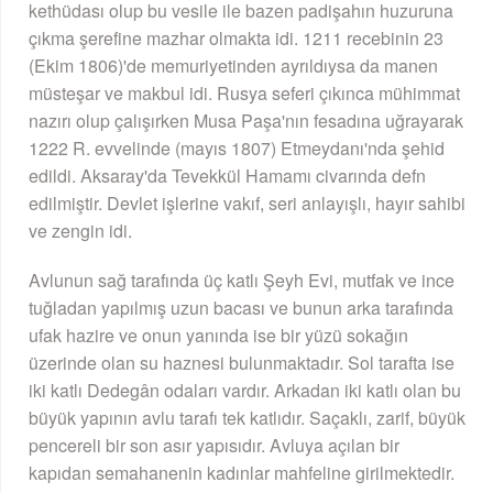
kethüdası olup bu vesile ile bazen padişahın huzuruna
çıkma şerefine mazhar olmakta idi. 1211 recebinin 23
(Ekim 1806)'de memuriyetinden ayrıldıysa da manen
müsteşar ve makbul idi. Rusya seferi çıkınca mühimmat
nazırı olup çalışırken Musa Paşa'nın fesadına uğrayarak
1222 R. evvelinde (mayıs 1807) Etmeydanı'nda şehid
edildi. Aksaray'da Tevekkül Hamamı civarında defn
edilmiştir. Devlet işlerine vakıf, seri anlayışlı, hayır sahibi
ve zengin idi.
Avlunun sağ tarafında üç katlı Şeyh Evi, mutfak ve ince
tuğladan yapılmış uzun bacası ve bunun arka tarafında
ufak hazire ve onun yanında ise bir yüzü sokağın
üzerinde olan su haznesi bulunmaktadır. Sol tarafta ise
iki katlı Dedegân odaları vardır. Arkadan iki katlı olan bu
büyük yapının avlu tarafı tek katlıdır. Saçaklı, zarif, büyük
pencereli bir son asır yapısıdır. Avluya açılan bir
kapıdan semahanenin kadınlar mahfeline girilmektedir.