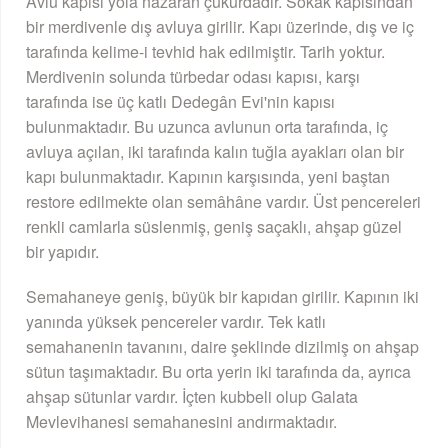
Avlu kapısı yola nazaran çukurdadır. Sokak kapısından
bir merdivenle dış avluya girilir. Kapı üzerinde, dış ve iç
tarafında kelime-i tevhid hak edilmiştir. Tarih yoktur.
Merdivenin solunda türbedar odası kapısı, karşı
tarafında ise üç katlı Dedegân Evi'nin kapısı
bulunmaktadır. Bu uzunca avlunun orta tarafında, iç
avluya açılan, iki tarafında kalın tuğla ayakları olan bir
kapı bulunmaktadır. Kapının karşısında, yeni baştan
restore edilmekte olan semâhâne vardır. Üst pencereleri
renkli camlarla süslenmiş, geniş saçaklı, ahşap güzel
bir yapıdır.
Semahaneye geniş, büyük bir kapıdan girilir. Kapının iki
yanında yüksek pencereler vardır. Tek katlı
semahanenin tavanını, daire şeklinde dizilmiş on ahşap
sütun taşımaktadır. Bu orta yerin iki tarafında da, ayrıca
ahşap sütunlar vardır. İçten kubbeli olup Galata
Mevlevihanesi semahanesini andırmaktadır.