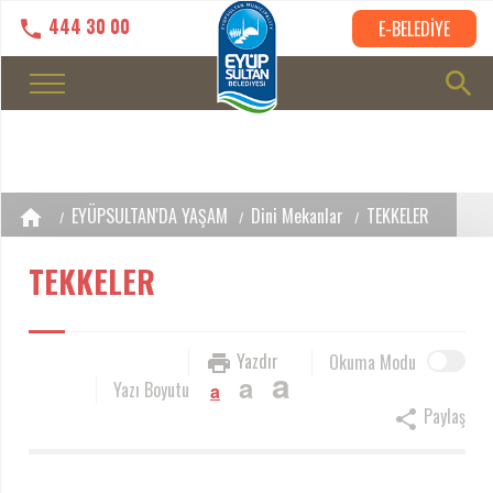
444 30 00
E-BELEDİYE
EYÜPSULTAN'DA YAŞAM
Dini Mekanlar
TEKKELER
TEKKELER
Yazdır
Okuma Modu
a
a
Yazı Boyutu
a
Paylaş