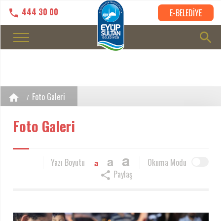
444 30 00
E-BELEDİYE
Foto Galeri
Foto Galeri
a
a
Yazı Boyutu
Okuma Modu
a
Paylaş