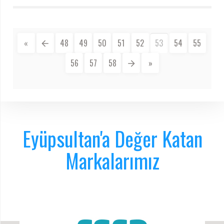
«
48
49
50
51
52
53
54
55
56
57
58
»
Eyüpsultan'a Değer Katan
Markalarımız