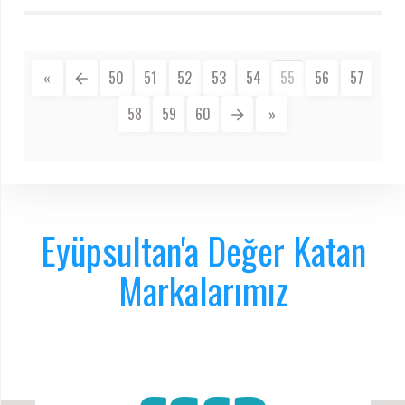
«
50
51
52
53
54
55
56
57
58
59
60
»
Eyüpsultan'a Değer Katan
Markalarımız