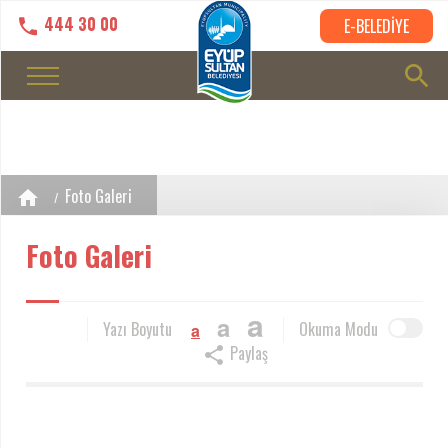
444 30 00
E-BELEDİYE
Foto Galeri
Foto Galeri
a
a
Yazı Boyutu
Okuma Modu
a
Paylaş