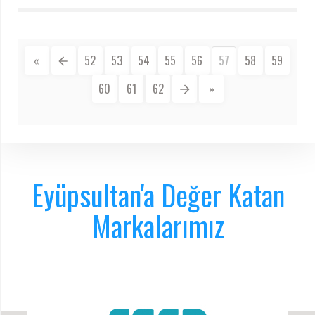
«
52
53
54
55
56
57
58
59
60
61
62
»
Eyüpsultan'a Değer Katan
Markalarımız