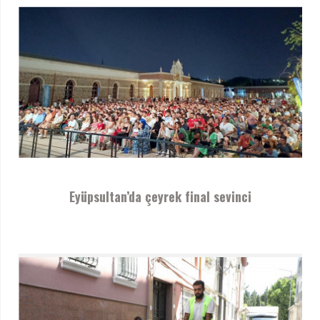
Eyüpsultan’da çeyrek final sevinci