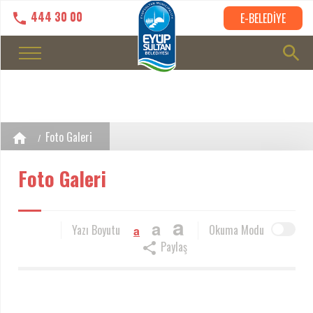
444 30 00
E-BELEDİYE
Foto Galeri
Foto Galeri
a
a
Yazı Boyutu
Okuma Modu
a
Paylaş