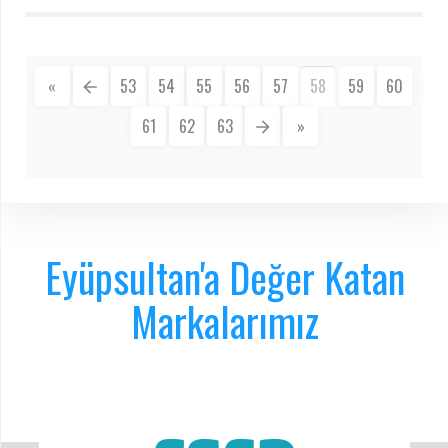
«
53
54
55
56
57
58
59
60
61
62
63
»
Eyüpsultan'a Değer Katan
Markalarımız