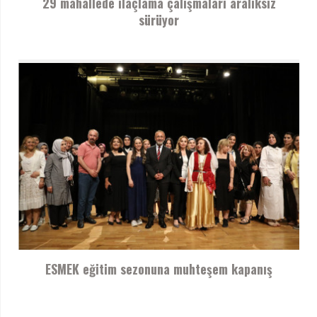
29 mahallede ilaçlama çalışmaları aralıksız
sürüyor
ESMEK eğitim sezonuna muhteşem kapanış