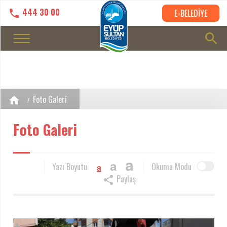
444 30 00
E-BELEDİYE
Foto Galeri
Foto Galeri
a
a
Yazı Boyutu
Okuma Modu
a
Paylaş