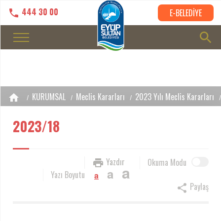
444 30 00
E-BELEDİYE
KURUMSAL
Meclis Kararları
2023 Yılı Meclis Kararları
2023/18
Yazdır
Okuma Modu
a
a
Yazı Boyutu
a
Paylaş