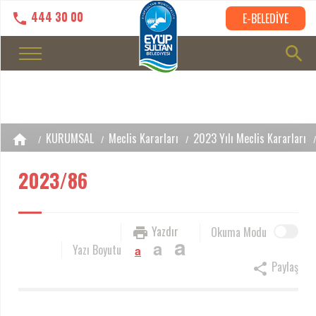
444 30 00
E-BELEDİYE
KURUMSAL
Meclis Kararları
2023 Yılı Meclis Kararları
2023/86
Yazdır
Okuma Modu
a
a
Yazı Boyutu
a
Paylaş