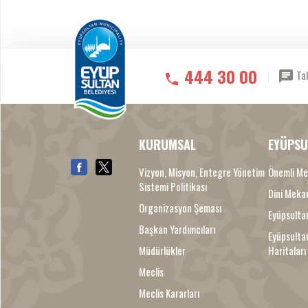
444 30 00
Tal
KURUMSAL
EYÜPSU
Vizyon, Misyon, Entegre Yönetim
Önemli Me
Sistemi Politikası
Dini Meka
Organizasyon Şeması
Eyüpsultan
Başkan Yardımcıları
Eyüpsulta
Müdürlükler
Haritaları
Meclis
Meclis Kararları