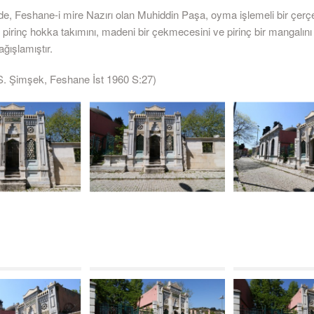
nde, Feshane-i mire Nazırı olan Muhiddin Paşa, oyma işlemeli bir çerç
, pirinç hokka takımını, madeni bir çekmecesini ve pirinç bir mangalı
ğışlamıştır.
. Şimşek, Feshane İst 1960 S:27)