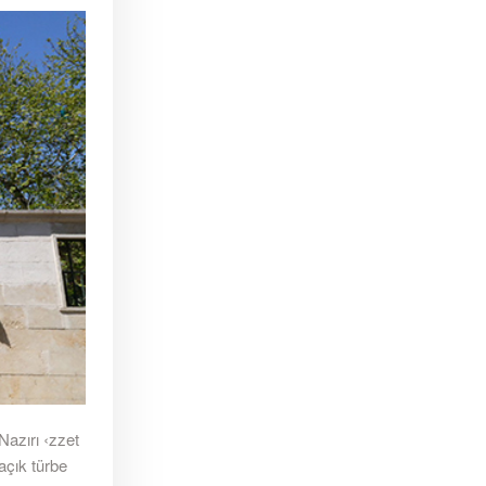
azırı ‹zzet
 açık türbe