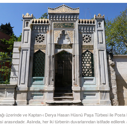
ğı üzerinde ve Kaptan-ı Derya Hasan Hüsnü Paşa Türbesi ile Posta N
si arasındadır. Aslında, her iki türbenin duvarlarından istifade edilerek