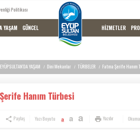
enliği Politikası
A YAŞAM
GÜNCEL
HİZMETLER
PRO
EYÜPSULTAN'DA YAŞAM
Dini Mekanlar
TÜRBELER
Fatma Şerife Hanım 
Şerife Hanım Türbesi
a
a
Paylaş
Yazdır
Yazı Boyutu
Okuma
a