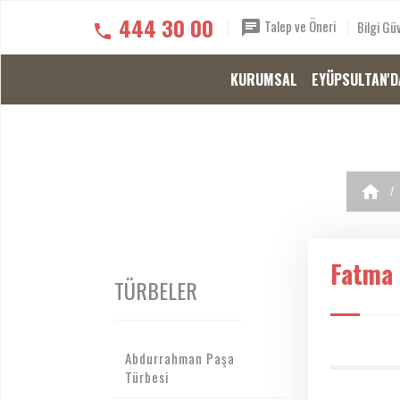
444 30 00
Talep ve Öneri
Bilgi Güv
KURUMSAL
EYÜPSULTAN'D
Fatma 
TÜRBELER
Abdurrahman Paşa
Türbesi