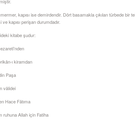
miştir.
mermer, kapısı ise demirdendir. Dört basamakla çıkılan türbede bir t
isi ve kapısı perişan durumdadır.
ideki kitabe şudur:
Nezareti'nden
erikân-ı kiramdan
din Paşa
n vâlidei
n Hace Fâtıma
 ruhuna Allah için Fatiha