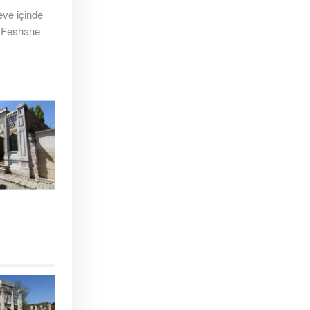
eve içinde
nı Feshane