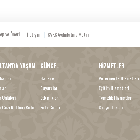
ep ve Öneri
İletişim
KVKK Aydınlatma Metni
LTAN'DA YAŞAM
GÜNCEL
HİZMETLER
kanlar
Haberler
Veterinerlik Hizmetleri
nlar
Duyurular
Eğitim Hizmetleri
 Ünlüleri
Etkinlikler
Temizlik Hizmetleri
n Gezi Rehberi Rota
Foto Galeri
Sosyal Tesisler