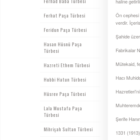
Ferhad Baba Türbesi
haline getiril
Ferhat Paşa Türbesi
Ön cephesi 
verdir. İçer
Feridun Paşa Türbesi
Şahide üzer
Hasan Hüsnü Paşa
Fabrikalar 
Türbesi
Mütekaid, f
Hazreti Ethem Türbesi
Hacı Muhid
Hubbi Hatun Türbesi
Hazretleri'ni
Hüsrev Paşa Türbesi
Muhteremde
Lala Mustafa Paşa
Türbesi
Şerife Hanım
Mihrişah Sultan Türbesi
1331 (1913)