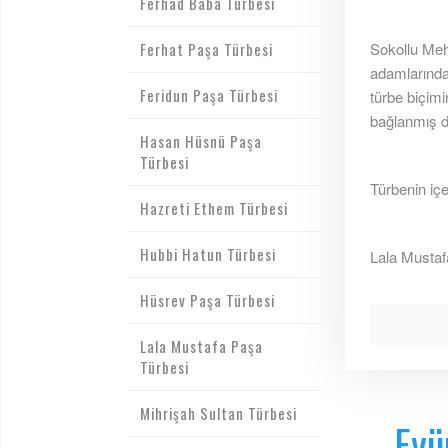
Ferhad Baba Türbesi
Ferhat Paşa Türbesi
Sokollu Meh
adamlarından
Feridun Paşa Türbesi
türbe biçimi
bağlanmış d
Hasan Hüsnü Paşa
Türbesi
Türbenin içe
Hazreti Ethem Türbesi
Hubbi Hatun Türbesi
Lala Mustafa
Hüsrev Paşa Türbesi
Lala Mustafa Paşa
Türbesi
Mihrişah Sultan Türbesi
Eyü