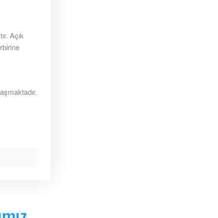
ır. Açık
rbirine
laşmaktadır.
ımız