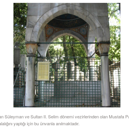
an Süleyman ve Sultan II. Selim dönemi vezirlerinden olan Mustafa P
lalalığını yaptığı için bu ünvanla anılmaktadır.