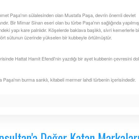
met Paşa'nın sülalesinden olan Mustafa Paşa, devrin önemli devlet
dır. Bir Mimar Sinan eseri olan bu türbe Paşa'nın sağlığında yapılmışt
ndeki yapı kare palnlıdır. Köşelerde baklava başlıklı, sivri kemerlerle bi
ört sütunun üzerinde yükselen bir kubbeyle örtülmüştür.
risinde Hattat Hamit Efendi'nin yazdığı bir ayet kubbenin çevresini do
 Paşa'nın burma sarıklı, kitabeli mermer lahdi türbenin içerisindedir.
psultan'a Değer Katan Markalar