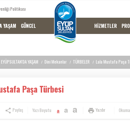
enliği Politikası
A YAŞAM
GÜNCEL
HİZMETLER
PRO
EYÜPSULTAN'DA YAŞAM
Dini Mekanlar
TÜRBELER
Lala Mustafa Paşa T
ustafa Paşa Türbesi
a
a
Paylaş
Yazdır
Yazı Boyutu
Okuma
a