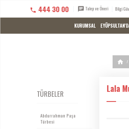
444 30 00
Talep ve Öneri
Bilgi Güv
KURUMSAL
EYÜPSULTAN'D
Lala M
TÜRBELER
Abdurrahman Paşa
Türbesi