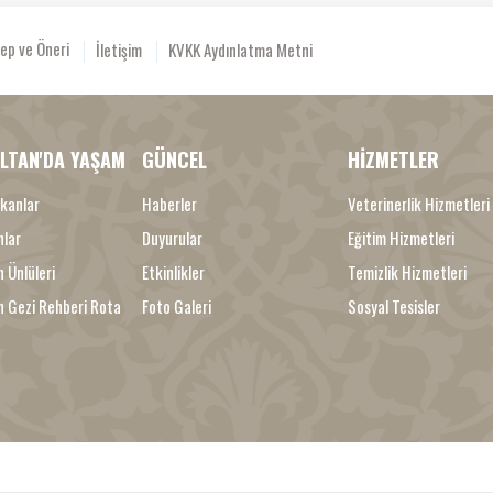
ep ve Öneri
İletişim
KVKK Aydınlatma Metni
LTAN'DA YAŞAM
GÜNCEL
HİZMETLER
kanlar
Haberler
Veterinerlik Hizmetleri
nlar
Duyurular
Eğitim Hizmetleri
 Ünlüleri
Etkinlikler
Temizlik Hizmetleri
n Gezi Rehberi Rota
Foto Galeri
Sosyal Tesisler