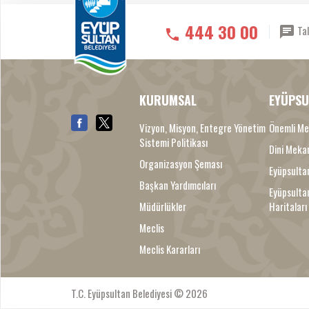
444 30 00
Tal
KURUMSAL
EYÜPSU
Vizyon, Misyon, Entegre Yönetim
Önemli Me
Sistemi Politikası
Dini Meka
Organizasyon Şeması
Eyüpsultan
Başkan Yardımcıları
Eyüpsulta
Müdürlükler
Haritaları
Meclis
Meclis Kararları
T.C. Eyüpsultan Belediyesi © 2026