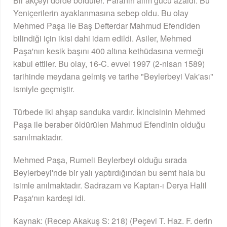
Bir akçeyi dörde böldüler. Paranın alım gücü azaldı. Bu
Yeniçerilerin ayaklanmasına sebep oldu. Bu olay
Mehmed Paşa ile Baş Defterdar Mahmud Efendiden
bilindiği için ikisi dahi idam edildi. Asiler, Mehmed
Paşa'nın kesik başını 400 altına kethüdasına vermeği
kabul ettiler. Bu olay, 16-C. evvel 1997 (2-nisan 1589)
tarihinde meydana gelmiş ve tarihe "Beylerbeyi Vak'ası"
ismiyle geçmiştir.
Türbede iki ahşap sanduka vardır. İkincisinin Mehmed
Paşa ile beraber öldürülen Mahmud Efendinin olduğu
sanılmaktadır.
Mehmed Paşa, Rumeli Beylerbeyi olduğu sırada
Beylerbeyi'nde bir yalı yaptırdığından bu semt hala bu
isimle anılmaktadır. Sadrazam ve Kaptan-ı Derya Halil
Paşa'nın kardeşi idi.
Kaynak: (Recep Akakuş S: 218) (Peçevi T. Haz. F. derin