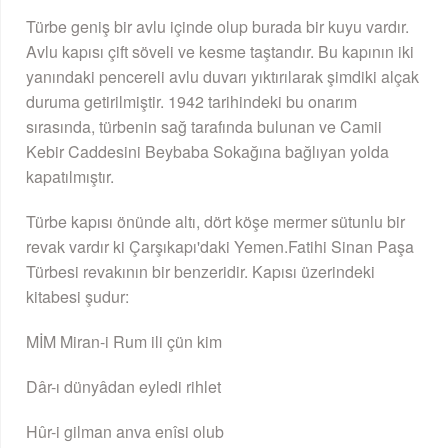
Türbe geniş bir avlu içinde olup burada bir kuyu vardır.
Avlu kapısı çift söveli ve kesme taştandır. Bu kapının iki
yanındaki pencereli avlu duvarı yıktırılarak şimdiki alçak
duruma getirilmiştir. 1942 tarihindeki bu onarım
sırasında, türbenin sağ tarafında bulunan ve Camii
Kebir Caddesini Beybaba Sokağına bağlıyan yolda
kapatılmıştır.
Türbe kapısı önünde altı, dört köşe mermer sütunlu bir
revak vardır ki Çarşıkapı'daki Yemen.Fatihi Sinan Paşa
Türbesi revakının bir benzeridir. Kapısı üzerindeki
kitabesi şudur:
MİM Miran-i Rum ili çün kim
Dâr-ı dünyâdan eyledi rihlet
Hûr-i gilman anva enîsi olub