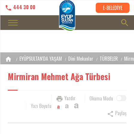
444 30 00
E-BELEDİYE
EYÜPSULTAN'DA YAŞAM
Dini Mekanlar
TÜRBELER
Mirm
Mirmiran Mehmet Ağa Türbesi
Yazdır
Okuma Modu
a
a
Yazı Boyutu
a
Paylaş