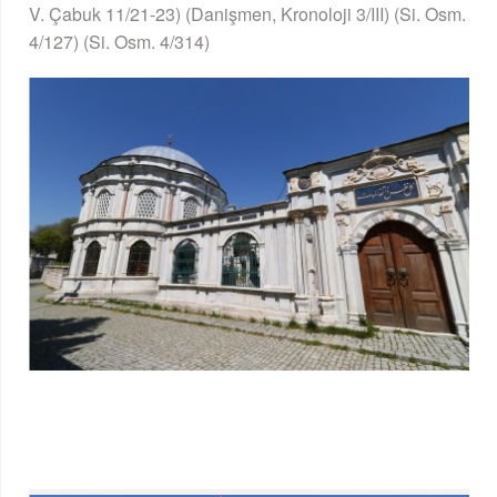
V. Çabuk 11/21-23) (Danişmen, Kronoloji 3/III) (Si. Osm.
4/127) (Si. Osm. 4/314)