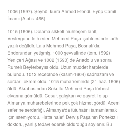
1006 (1597). Şeyhül-kurra Ahmed Efendi. Eyüp Camii
İmamı (Atai s: 465)
1015 (1606). Dolama sikkeli muhteşem lahit,
Vestergonu feth eden Mehmed Paşa. şahidesinde tarih
yazılı değildir. Lala Mehmed Paşa, Bosnalı'dır.
Enderundan yetişmiş, 1000 şevvalinde (tem. 1592)
Yeniçeri Ağası ve 1002 (1593) de Anadolu ve sonra
Rumeli Beylerbeyisi oldu. Uzun müddet harplerde
bulundu. 1013 recebinde (kasım-1604) sadrıazam ve
serdar-ı ekrem oldu. 1015 muharreminde (21-haz. 1606)
öldü. Akrabasından Sokullu Mehmed Paşa türbesi
civarına gömüldü. Cesur, çalışkan ve gayretli olup
Almanya muharebelerinde pek çok hizmet gördü. Acemi
seferine serdarlığı, Almanya'da fütuhatını tamamlamak
için istemiyordu. Hatta halefi Derviş Paşa'nın Portekizli
doktoru, yanlış tedavi ederek öldürdüğü söylenir. Bu