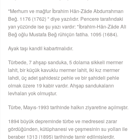
"Merhum ve mağfur İbrahim Hân-Zâde Abdurrahman
Beğ. 1176 (1762) " diye yazılıdır. Pencere tarafındaki
yan yüzünde ise şu yazı vardır: "İbrahim-Hân-Zâde Ali
Beğ oğlu Mustafa Beğ rûhiçün fatiha. 1095 (1684).
Ayak taşı kandil kabartmalıdır.
Türbede, 7 ahşap sanduka, 5 dolama sikkeli mermer
lahit, bir küçük kavuklu mermer lahit, iki kız mermer
lahdi, üç adet şahidesiz pehle ve bir şahideli pehle
olmak üzere 19 kabir vardır. Ahşap sandukaların
levhaları yok olmuştur.
Türbe, Mayıs-1993 tarihinde halkın ziyaretine açılmıştır.
1894 büyük depreminde türbe ve medresesi zarar
gördüğünden, kütüphanesi ve çeşmesinin su yolları ile
beraber 1313 (1895) tarihinde tamir edilmişlerdir.