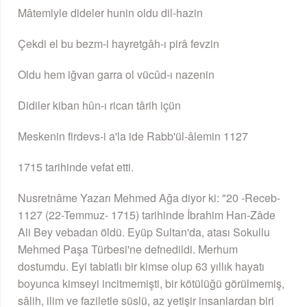
Mâtemiyle dideler hunin oldu dil-hazin
Çekdi el bu bezm-i hayretgâh-ı pirâ fevzin
Oldu hem iğvan garra ol vücûd-ı nazenin
Didiler kiban hûn-ı rican târih içün
Meskenin firdevs-i a'la ide Rabb'ül-âlemin 1127
1715 tarihinde vefat etti.
Nusretnâme Yazarı Mehmed Ağa diyor ki: "20 -Receb-
1127 (22-Temmuz- 1715) tarihinde İbrahim Han-Zâde
Ali Bey vebadan öldü. Eyüp Sultan'da, atası Sokullu
Mehmed Paşa Türbesi'ne defnedildi. Merhum
dostumdu. Eyi tabiatlı bir kimse olup 63 yıllık hayatı
boyunca kimseyi incitmemişti, bir kötülüğü görülmemiş,
sâlih, ilim ve faziletle süslü, az yetişir insanlardan biri