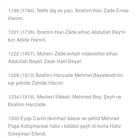
1199 (1784). Nefis taş ve yazı. İbrahim-Han Zade Enise
Hanım.
1201 (1736). İbrahim Han-Zâde elhac Abdullah Bey'in
kızı Abide Hanım.
1222 (1807). Muhsin-Zâde evkafı mütevellisi elhac
Abdullah Beyef. Zade Halil Beyef.
1228 (1813) İbrahim Hanzade Mehmet Beyefendi'nin
eşi şehide Zahide Hanım.
1234 (1818). Mevlevi Sikkeli, Mehmed Bey. Şeyh ve
İbrahim Hanzade.
1300 Eyüp Camii devirhan basısı ve şehid Mehmet
Paşa Kütüphanesi hafız-ı kütübü şeyh ül-kurra Hafız
Süleyman Efendi.