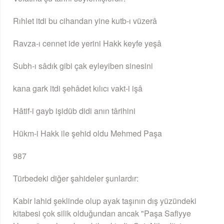
Rıhlet itdi bu cihandan yine kutb-ı vüzerâ
Ravza-ı cennet ide yerini Hakk keyfe yeşâ
Subh-ı sâdık gibi çak eyleyiben sinesini
kana gark itdi şehâdet kılıcı vakt-i işâ
Hâtif-i gayb işidüb didi anın târihini
Hükm-i Hakk ile şehid oldu Mehmed Paşa
987
Türbedeki diğer şahideler şunlardır:
Kabir lahid şeklinde olup ayak taşının dış yüzündeki
kitabesi çok silik olduğundan ancak "Paşa Safiyye