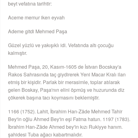
beyt vefatına tarihtir:
Aceme memur iken eyvah
Ademe gitdi Mehmed Paşa
Güzel yüzlü ve yakışıklı idi. Vefatında altı çocuğu
kalmıştır.
Mehmed Paşa, 20, Kasım-1605 de İstvan Bocskay'a
Rakos Sahrasında taç giydirerek Yeni Macar Kralı ilan
etmiş bir kişidir. Parlak bir merasimle, toplar atılarak
gelen Boskay, Paşa'nın elini öpmüş ve huzurunda diz
çökerek başına tacı koymasını beklemiştir.
1166 (1752). Lahit, İbrahim Han-Zâde Mehmed Tahir
Bey'in oğlu Ahmed Bey'in eşi Fatma hatun. 1197 (1783).
İbrahim Han-Zâde Ahmed bey'in kızı Rukiyye hanım.
şahidesi Tuba ağacı kabartmalıdır.