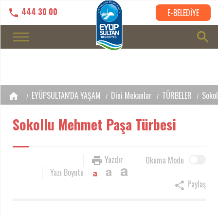
444 30 00
E-BELEDİYE
EYÜPSULTAN'DA YAŞAM
Dini Mekanlar
TÜRBELER
Soko
Sokollu Mehmet Paşa Türbesi
Yazdır
Okuma Modu
a
a
Yazı Boyutu
a
Paylaş