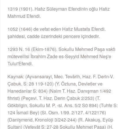
1319 (1901). Hafız Süleyman Efendinin oğlu Hafız
Mahmud Efendi.
1052 (1646) de vefat eden Hafız Mustafa Efendi.
şahidesi, cadde üzerindeki pencere içindedir.
1293 N. 16 (Ekim-1876). Sokullu Mehmed Paşa vakfı
mütevellisi İbrahim Zade es-Seyyid Mehmed Neş'e
Tului'Efendi.
Kaynak: (Ayvansarayi, Mec. Tevârih, Haz. F. Derin-V.
Çabuk. S: 28 119-120) (Y. Öztuna, Devletler ve
Hanedanlar S: 834) (Naim T. Haz. Danışman 1/492
fihrist) (Peçevi. T. Haz. Derin Çabuk 2/253) (T.
Gökbilgin, Sokullu M. P. ‹si. Ans. 5/2 S0 894) (Tuhfe S:
124 İsmail Bey) (Si. Osm. 1/99. 2/127. 4/122176)
(Danişmend, Kronoloji 3/242-244) (R. Akakuş, Eyüp
Sultan) (Vefeyât S: 27-28 Sokullu Mehmet Paşa) (H.