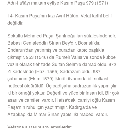
Adn-i a'lâyı makam eyliye Kasım Paşa 979 (1571)
14- Kasım Paşa'nın kızı Aynf Hâtûn. Vefat tarihi belli
değildir.
Sokullu Mehmed Paşa, Şahinoğulları sülalesindendir.
Babası Cemaleddin Sinan Bey'dir. Bosnalı'dır.
Enderun'dan yetinmiş ve buradan kapıcıbaşlıkla
çıkmıştır. 953 (1546) da Rumeli Valisi ve sonda kubbe
veziri olarak ﬁehzade Sultan Selim'e damad oldu. 972
Zilkadesinde (Haz. 1565) Sadrazam oldu. 987
şabanının (Ekim-1579) ikindi divanında bir suikast
neticesi öldürüldü. Üç padişaha sadrazamlık yapmıştır
ki bir örneği yoktur. Değerli ve yüce bir insan idi. Bir çok
asarı ve camileri vardır. Hafsa'daki camiyi oğlu Kasım
Paşa'nın ruhu için yaptırmıştır. Kadırga'da ve
Azapkapı'da Mimar Sinan yapısı iki mabedi vardır.
Vefatına şu tarihi söylemişlerdir: