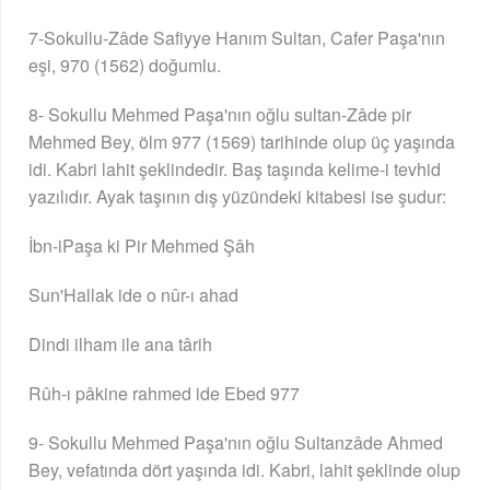
7-Sokullu-Zâde Safiyye Hanım Sultan, Cafer Paşa'nın
eşi, 970 (1562) doğumlu.
8- Sokullu Mehmed Paşa'nın oğlu sultan-Zâde pir
Mehmed Bey, ölm 977 (1569) tarihinde olup üç yaşında
idi. Kabri lahit şeklindedir. Baş taşında kelime-i tevhid
yazılıdır. Ayak taşının dış yüzündeki kitabesi ise şudur:
İbn-iPaşa ki Pir Mehmed Şâh
Sun'Hallak ide o nûr-ı ahad
Dindi ilham ile ana târih
Rûh-ı pâkine rahmed ide Ebed 977
9- Sokullu Mehmed Paşa'nın oğlu Sultanzâde Ahmed
Bey, vefatında dört yaşında idi. Kabri, lahit şeklinde olup