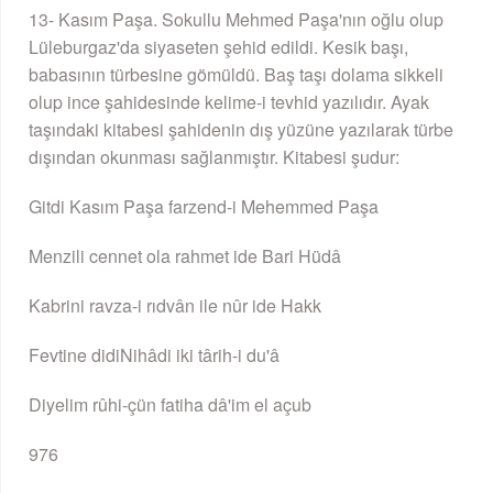
13- Kasım Paşa. Sokullu Mehmed Paşa'nın oğlu olup
Lüleburgaz'da siyaseten şehid edildi. Kesik başı,
babasının türbesine gömüldü. Baş taşı dolama sikkeli
olup ince şahidesinde kelime-i tevhid yazılıdır. Ayak
taşındaki kitabesi şahidenin dış yüzüne yazılarak türbe
dışından okunması sağlanmıştır. Kitabesi şudur:
Gitdi Kasım Paşa farzend-i Mehemmed Paşa
Menzili cennet ola rahmet ide Bari Hüdâ
Kabrini ravza-i rıdvân ile nûr ide Hakk
Fevtine didiNihâdi iki târih-i du'â
Diyelim rûhi-çün fatiha dâ'im el açub
976