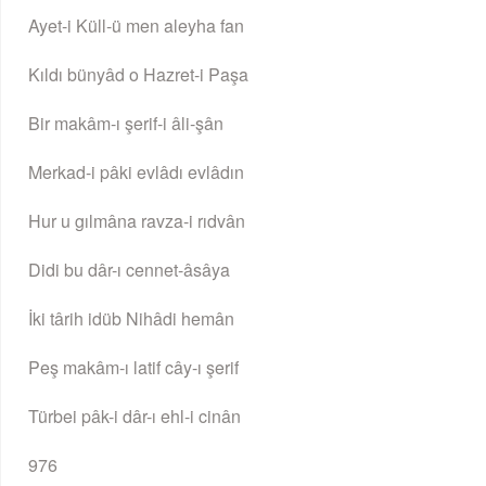
Ayet-i Küll-ü men aleyha fan
Kıldı bünyâd o Hazret-i Paşa
Bir makâm-ı şerif-i âli-şân
Merkad-i pâki evlâdı evlâdın
Hur u gılmâna ravza-i rıdvân
Didi bu dâr-ı cennet-âsâya
İki târih idüb Nihâdi hemân
Peş makâm-ı latif cây-ı şerif
Türbei pâk-i dâr-ı ehl-i cinân
976