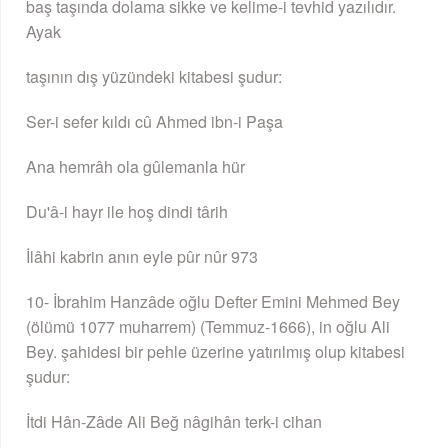
baş taşında dolama sikke ve kelime-i tevhid yazılıdır.
Ayak
taşının dış yüzündeki kitabesi şudur:
Ser-i sefer kıldı cû Ahmed ibn-i Paşa
Ana hemrâh ola gûlemanla hür
Du'â-i hayr ile hoş dindi târih
İlâhi kabrin anın eyle pûr nûr 973
10- İbrahim Hanzâde oğlu Defter Emini Mehmed Bey
(ölümü 1077 muharrem) (Temmuz-1666), in oğlu Ali
Bey. şahidesi bir pehle üzerine yatırılmış olup kitabesi
şudur:
İtdi Hân-Zâde Ali Beğ nâgihân terk-i cihan