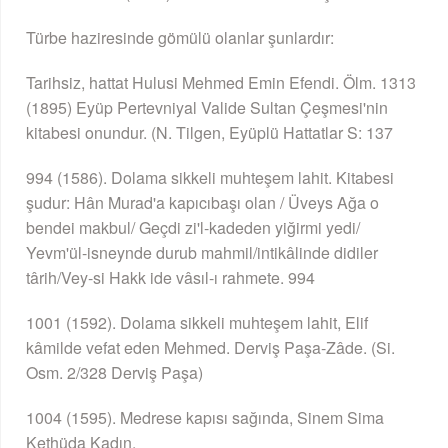
Türbe haziresinde gömülü olanlar şunlardır:
Tarihsiz, hattat Hulusi Mehmed Emin Efendi. Ölm. 1313
(1895) Eyüp Pertevniyal Valide Sultan Çeşmesi'nin
kitabesi onundur. (N. Tilgen, Eyüplü Hattatlar S: 137
994 (1586). Dolama sikkeli muhteşem lahit. Kitabesi
şudur: Hân Murad'a kapıcıbaşı olan / Üveys Ağa o
bendei makbul/ Geçdi zi'l-kadeden yiğirmi yedi/
Yevm'ül-isneynde durub mahmil/intikâlinde didiler
târih/Vey-si Hakk ide vâsıl-ı rahmete. 994
1001 (1592). Dolama sikkeli muhteşem lahit, Elif
kâmilde vefat eden Mehmed. Derviş Paşa-Zâde. (Si.
Osm. 2/328 Derviş Paşa)
1004 (1595). Medrese kapısı sağında, Sinem Sima
Kethüda Kadın.