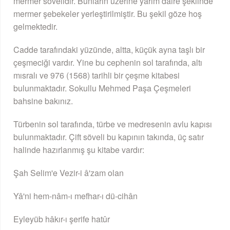
mermer sövelidir. Bunların üzerine yarım daire şeklinde
mermer şebekeler yerleştirilmiştir. Bu şekil göze hoş
gelmektedir.
Cadde tarafındaki yüzünde, altta, küçük ayna taşlı bir
çeşmeciği vardır. Yine bu cephenin sol tarafında, altı
mısralı ve 976 (1568) tarihli bir çeşme kitabesi
bulunmaktadır. Sokullu Mehmed Paşa Çeşmeleri
bahsine bakınız.
Türbenin sol tarafında, türbe ve medresenin avlu kapısı
bulunmaktadır. Çift söveli bu kapının takında, üç satır
halinde hazırlanmış şu kitabe vardır:
Şah Selim'e Vezir-i â'zam olan
Yâ'ni hem-nâm-ı mefhar-ı dü-cihân
Eyleyüb hâkır-ı şerife hatûr