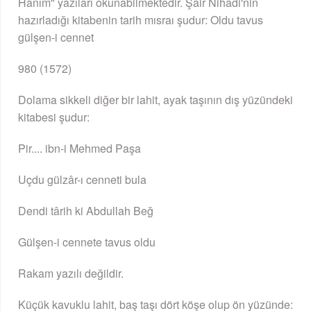
Hanım" yazıları okunabilmektedir. Şair Nihadi'nin
hazırladığı kitabenin tarih mısraı şudur: Oldu tavus
gülşen-i cennet
980 (1572)
Dolama sikkeli diğer bir lahit, ayak taşının dış yüzündeki
kitabesi şudur:
Pir.... ibn-i Mehmed Paşa
Uçdu gülzâr-ı cenneti bula
Dendi târih ki Abdullah Beğ
Gülşen-i cennete tavus oldu
Rakam yazılı değildir.
Küçük kavuklu lahit, baş taşı dört köşe olup ön yüzünde: