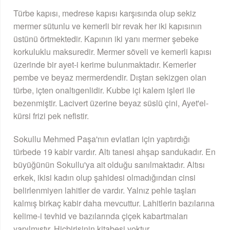
Türbe kapısı, medrese kapısı karşısında olup sekiz
mermer sütunlu ve kemerli bir revak her iki kapısının
üstünü örtmektedir. Kapının iki yanı mermer şebeke
korkuluklu maksuredir. Mermer söveli ve kemerli kapısı
üzerinde bir ayet-i kerime bulunmaktadır. Kemerler
pembe ve beyaz mermerdendir. Dıştan sekizgen olan
türbe, içten onaltıgenlidir. Kubbe içi kalem işleri ile
bezenmiştir. Lacivert üzerine beyaz süslü çini, Ayet'el-
kürsi frizi pek nefistir.
Sokullu Mehmed Paşa'nın evlatları için yaptırdığı
türbede 19 kabir vardır. Altı tanesi ahşap sandukadır. En
büyüğünün Sokullu'ya ait olduğu sanılmaktadır. Altısı
erkek, ikisi kadın olup şahidesi olmadığından cinsi
belirlenmiyen lahitler de vardır. Yalnız pehle taşları
kalmış birkaç kabir daha mevcuttur. Lahitlerin bazılarına
kelime-i tevhid ve bazılarında çiçek kabartmaları
yapılmıştır. Hiçbirisinin kitabesi yoktur.