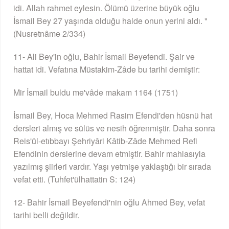
idi. Allah rahmet eylesin. Ölümü üzerine büyük oğlu
İsmail Bey 27 yaşında olduğu halde onun yerini aldı. "
(Nusretnâme 2/334)
11- Ali Bey'in oğlu, Bahir İsmail Beyefendi. Şair ve
hattat idi. Vefatına Müstakim-Zâde bu tarihi demiştir:
Mir İsmail buldu me'vâde makam 1164 (1751)
İsmail Bey, Hoca Mehmed Rasim Efendi'den hüsnü hat
dersleri almış ve sülüs ve nesih öğrenmiştir. Daha sonra
Reis'ül-etıbbayı Şehriyâri Kâtib-Zâde Mehmed Refi
Efendinin derslerine devam etmiştir. Bahir mahlasıyla
yazılmış şiirleri vardır. Yaşı yetmişe yaklaştığı bir sırada
vefat etti. (Tuhfet'ülhattatin S: 124)
12- Bahir İsmail Beyefendi'nin oğlu Ahmed Bey, vefat
tarihi belli değildir.