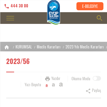
444 30 00
E-BELEDİYE
KURUMSAL
Meclis Kararları
2023 Yılı Meclis Kararları
2023/56
Yazdır
Okuma Modu
a
a
Yazı Boyutu
a
Paylaş