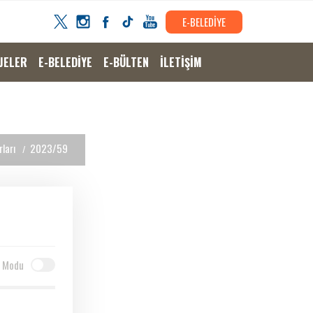
E-BELEDİYE
JELER
E-BELEDİYE
E-BÜLTEN
İLETİŞİM
ları
2023/59
 Modu