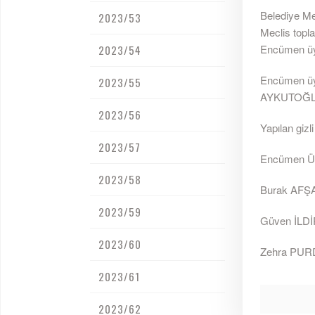
Belediye Mec
2023/53
Meclis topla
Encümen üyel
2023/54
Encümen üy
2023/55
AYKUTOĞLU,
2023/56
Yapılan gizl
2023/57
Encümen Üy
2023/58
Burak AFŞA
2023/59
Güven İLDİ
2023/60
Zehra PURDE
2023/61
2023/62