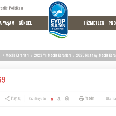
enliği Politikası
A YAŞAM
GÜNCEL
HİZMETLER
PRO
L
Meclis Kararları
2023 Yılı Meclis Kararları
2023 Nisan Ayı Meclis Karar
59
a
a
Paylaş
Yazdır
Yazı Boyutu
Okuma
a