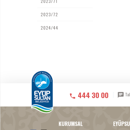
2023/71
2023/72
2024/44
444 30 00
Tal
KURUMSAL
EYÜPSU