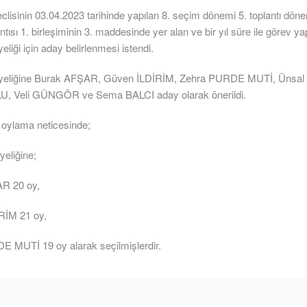
lisinin 03.04.2023 tarihinde yapılan 8. seçim dönemi 5. toplantı dön
ntısı 1. birleşiminin 3. maddesinde yer alan ve bir yıl süre ile görev y
iği için aday belirlenmesi istendi.
eliğine Burak AFŞAR, Güven İLDİRİM, Zehra PURDE MUTİ, Ünsal
 Veli GÜNGÖR ve Sema BALCI aday olarak önerildi.
i oylama neticesinde;
eliğine;
R 20 oy,
RİM 21 oy,
 MUTİ 19 oy alarak seçilmişlerdir.