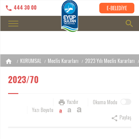
444 30 00
E-BELEDİYE
KURUMSAL
Meclis Kararları
2023 Yılı Meclis Kararları
2023/70
Yazdır
Okuma Modu
a
a
Yazı Boyutu
a
Paylaş