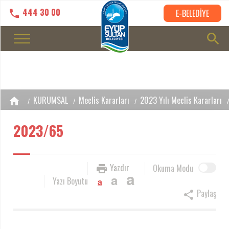
444 30 00
E-BELEDİYE
KURUMSAL
Meclis Kararları
2023 Yılı Meclis Kararları
2023/65
Yazdır
Okuma Modu
a
a
Yazı Boyutu
a
Paylaş