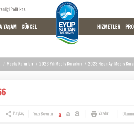
enliği Politikası
A YAŞAM
GÜNCEL
HİZMETLER
PRO
L
Meclis Kararları
2023 Yılı Meclis Kararları
2023 Nisan Ayı Meclis Karar
66
a
a
Paylaş
Yazdır
Yazı Boyutu
Okuma
a