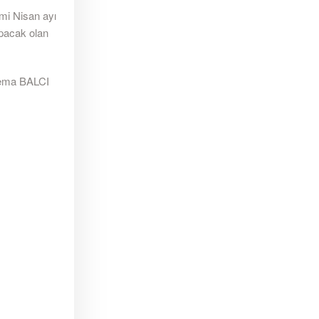
emi Nisan ayı
apacak olan
ema BALCI