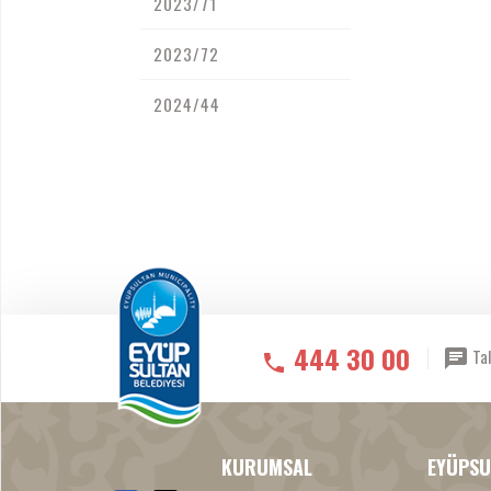
2023/71
2023/72
2024/44
444 30 00
Tal
KURUMSAL
EYÜPSU