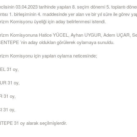
lisinin 03.04.2023 tarihinde yapılan 8. seçim dönemi 5. toplantı dön
ntısı 1. birleşiminin 4. maddesinde yer alan ve bir yıl süre ile görev y
rizm Komisyonu üyeliği için aday belirlenmesi istendi.
Turizm Komisyonuna Hatice YÜCEL, Ayhan UYGUR, Adem UÇAR, S
SENTEPE ’nin aday oldukları görülerek oylamaya sunuldu.
urizm Komisyonu için yapılan oylama neticesinde;
EL 31 oy,
UR 31 oy,
 31 oy,
 31 oy,
TEPE 31 oy alarak seçilmişlerdir.