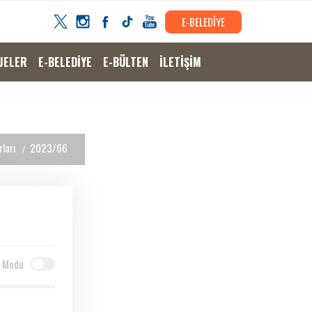
E-BELEDİYE
JELER
E-BELEDİYE
E-BÜLTEN
İLETİŞİM
ları
2023/66
 Modu