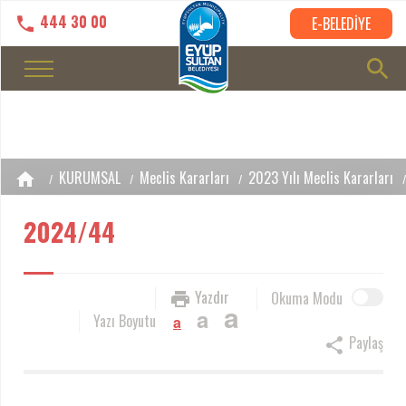
444 30 00
E-BELEDİYE
KURUMSAL
Meclis Kararları
2023 Yılı Meclis Kararları
2024/44
Yazdır
Okuma Modu
a
a
Yazı Boyutu
a
Paylaş