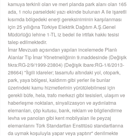
kamuya terkinli olan ve meri planda park alanı olan 165
ada, 1 nolu parseldeki yazı ekinde bulunan A ile işaretli
kısımda bölgedeki enerji gereksiniminin karşılanması
için 25 yıllığına Türkiye Elektrik Dağıtım A.Ş.Genel
Müdürlüğü lehine 1-TL iz bedel ile irtifak hakkı tesisi
talep edilmektedir.
İmar Mevzuatı açısından yapılan incelemede Planlı
Alanlar Tip İmar Yönetmeliğinin 9.maddesinde (Değişik
fıkra:RG-2/9/1999-23804) (Değişik ibare:RG-1/6/2013-
28664) "İlgili idareler; tasarrufu altındaki yol, otopark,
park, yaya bölgesi, kaldırım gibi yerler ile bunlar
üzerindeki kamu hizmetlerinin yürütülebilmesi için
gerekli büfe, hela, trafo merkezi gibi tesisleri, ulaşım ve
haberleşme noktaları, sinyalizasyon ve aydınlatma
elemanları, çöp kutusu, bank, reklam ve bilgilendirme
levha ve panoları gibi kent mobilyaları ile peyzaj
elemanlarını Türk Standartları Enstitüsü standartlarına
da uymak koşuluyla yapar veya yaptırır" denilmekte