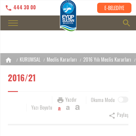
444 30 00
E-BELEDİYE
KURUMSAL
Meclis Kararları
2016 Yılı Meclis Kararları
2016/21
Yazdır
Okuma Modu
a
a
Yazı Boyutu
a
Paylaş