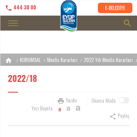
444 30 00
E-BELEDİYE
KURUMSAL
Meclis Kararları
2022 Yılı Meclis Kararları
2022/18
Yazdır
Okuma Modu
a
a
Yazı Boyutu
a
Paylaş