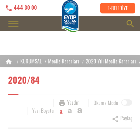
444 30 00
E-BELEDİYE
KURUMSAL
Meclis Kararları
2020 Yılı Meclis Kararları
2020/84
Yazdır
Okuma Modu
a
a
Yazı Boyutu
a
Paylaş