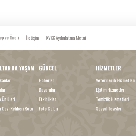
ep ve Öneri
İletişim
KVKK Aydınlatma Metni
LTAN'DA YAŞAM
GÜNCEL
HİZMETLER
kanlar
Haberler
Veterinerlik Hizmetleri
nlar
Duyurular
Eğitim Hizmetleri
 Ünlüleri
Etkinlikler
Temizlik Hizmetleri
n Gezi Rehberi Rota
Foto Galeri
Sosyal Tesisler