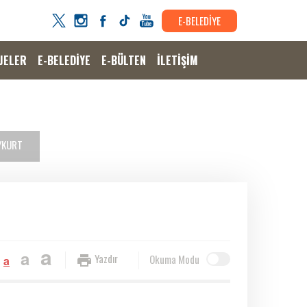
E-BELEDİYE
JELER
E-BELEDİYE
E-BÜLTEN
İLETİŞİM
AYKURT
a
a
Yazdır
Okuma Modu
a