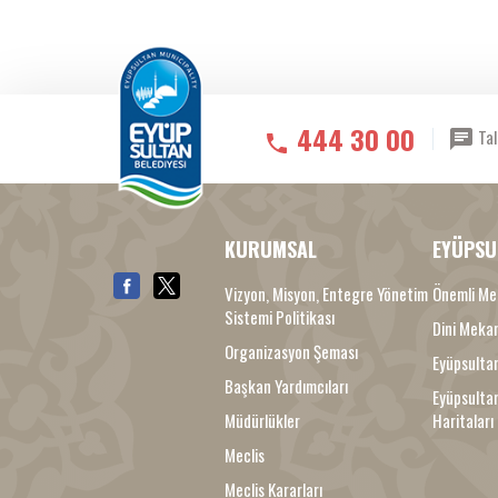
444 30 00
Tal
KURUMSAL
EYÜPSU
Vizyon, Misyon, Entegre Yönetim
Önemli Me
Sistemi Politikası
Dini Meka
Organizasyon Şeması
Eyüpsultan
Başkan Yardımcıları
Eyüpsulta
Müdürlükler
Haritaları
Meclis
Meclis Kararları