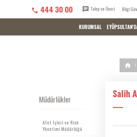
444 30 00
Talep ve Öneri
Bilgi Güv
KURUMSAL
EYÜPSULTAN'D
Salih 
Müdürlükler
Afet İşleri ve Risk
Yönetimi Müdürlüğü